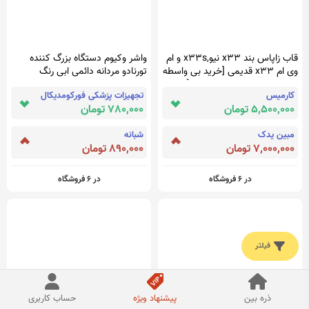
قاب زاپاس بند x33 نیو,x33s و ام
واشر وکیوم دستگاه بزرگ کننده
وی ام x33 قدیمی [خرید بی واسطه
تورنادو مردانه دائمی ابی رنگ
از وارد کننده با قیمت مناسب]
کارمیس
تجهیزات پزشکی فورکومدیکال
5,500,000 تومان
780,000 تومان
مبین یدک
شبانه
7,000,000 تومان
890,000 تومان
در 6 فروشگاه
در 6 فروشگاه
فیلتر
ذره بین
پیشنهاد ویژه
حساب کاربری