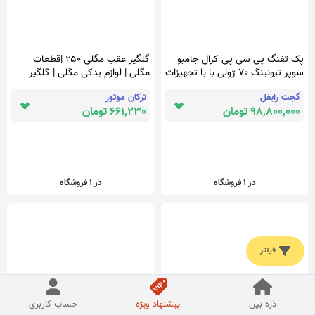
پک تفنگ پی سی پی کرال جامبو
گلگیر عقب مگلی ۲۵۰ |قطعات
سوپر تیونینگ ۷۰ ژولی با با تجهیزات
مگلی | لوازم یدکی مگلی | گلگیر
کامل
عقب موتور
گجت رایفل
ترکان موتور
98,800,000 تومان
661,230 تومان
در 1 فروشگاه
در 1 فروشگاه
فیلتر
ذره بین
پیشنهاد ویژه
حساب کاربری