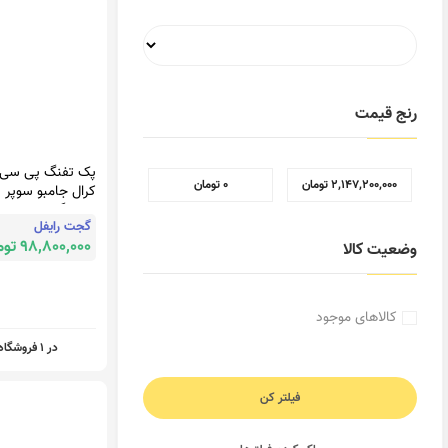
رنج قیمت
پک تفنگ پی سی 
2,147,200,000 تومان
0 تومان
کرال جامبو سوپر
تیونینگ ۷۰ ژول
گجت رایفل
تجهیزات کامل
98,800,000 تومان
وضعیت کالا
کالاهای موجود
در 1 فروشگاه
فیلتر کن