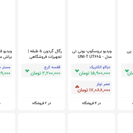
پی
ویدیو بروسکوپ یونی تی
رگال گردون 5 طبقه |
ویدیو فو
مدل UNI-T UT665 -
تجهیزات فروشگاهی
براش م
ی با با
Asrtools
مدرن
دیاکو الکتریک
قفسه کرج
مستر 
15,900,000 تومان
2,200,000 تومان
99,000 توما
عصر تولز
17,088,000 تومان
در 4 فروشگاه
در 2 فروشگاه
در