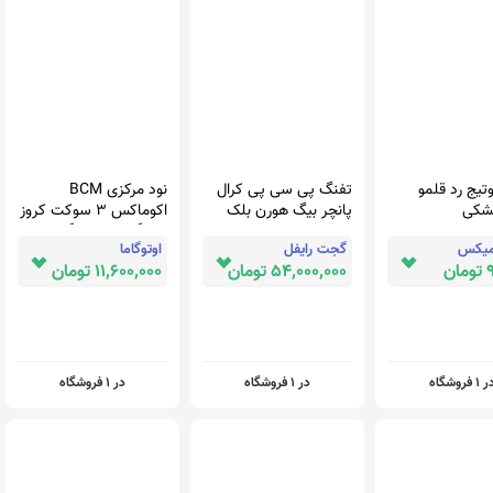
تیج رد قلمو
تفنگ پی سی پی کرال
نود مرکزی BCM
شکی
پانچر بیگ هورن بلک
اکوماکس 3 سوکت کروز
اس 97 ژولی با تجهیزات
- اتوگاما | فروشگاه ایسیو
میکس
گجت رایفل
اوتوگاما
کامل (با مجوز
خودرو و تجهیزات
ن
54,000,000 تومان
11,600,000 تومان
فدراسیون)
تعمیرگاهی
 1 فروشگاه
در 1 فروشگاه
در 1 فروشگاه