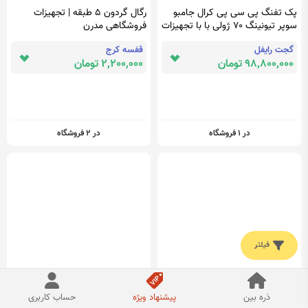
پک تفنگ پی سی پی کرال جامبو
رگال گردون 5 طبقه | تجهیزات
سوپر تیونینگ ۷۰ ژولی با با تجهیزات
فروشگاهی مدرن
کامل
گجت رایفل
قفسه کرج
98,800,000 تومان
2,200,000 تومان
در 1 فروشگاه
در 2 فروشگاه
فیلتر
تفنگ پی سی پی کرال پانچر بیگ
نود مرکزی BCM اکوماکس 3
ذره بین
پیشنهاد ویژه
حساب کاربری
هورن بلک اس 97 ژولی با تجهیزات
سوکت کروز - اتوگاما | فروشگاه