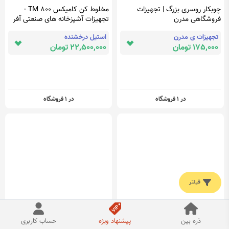
چوبکار روسری بزرگ | تجهیزات
مخلوط کن کامیکس TM 800 -
فروشگاهی مدرن
تجهیزات آشپزخانه های صنعتی آفر
تجهیزات ی مدرن
استیل درخشنده
175,000 تومان
22,500,000 تومان
در 1 فروشگاه
در 1 فروشگاه
فیلتر
دیاگ ویمکس V-MAX - اتوگاما |
قمقمه نظامی مدل F80 ظرفیت 1.2
ذره بین
پیشنهاد ویژه
حساب کاربری
فروشگاه ایسیو خودرو و تجهیزات
لیتر به همراه یقلوی