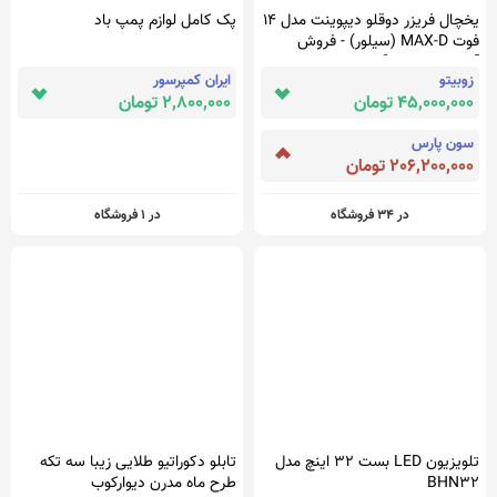
یخچال فریزر دوقلو دیپوینت مدل 14
پک کامل لوازم پمپ باد
فوت MAX-D (سیلور) - فروش
آنلاین لوازم خانگی سی و هفت ده
زوبیتو
ایران کمپرسور
3710
45,000,000 تومان
2,800,000 تومان
سون پارس
206,200,000 تومان
در 34 فروشگاه
در 1 فروشگاه
فیلتر
تلویزیون LED بست 32 اینچ مدل
تابلو دکوراتیو طلایی زیبا سه تکه
ذره بین
پیشنهاد ویژه
حساب کاربری
BHN32
طرح ماه مدرن دیوارکوب