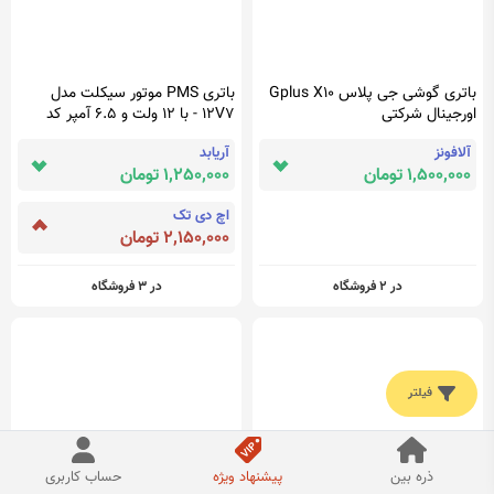
باتری گوشی جی پلاس Gplus X10
باتری PMS موتور سیکلت مدل
اورجینال شرکتی
12V7 - با 12 ولت و 6.5 آمپر کد
EL000
آلافونز
آریابد
1,500,000 تومان
1,250,000 تومان
اچ دی تک
2,150,000 تومان
در 2 فروشگاه
در 3 فروشگاه
فیلتر
ذره بین
پیشنهاد ویژه
حساب کاربری