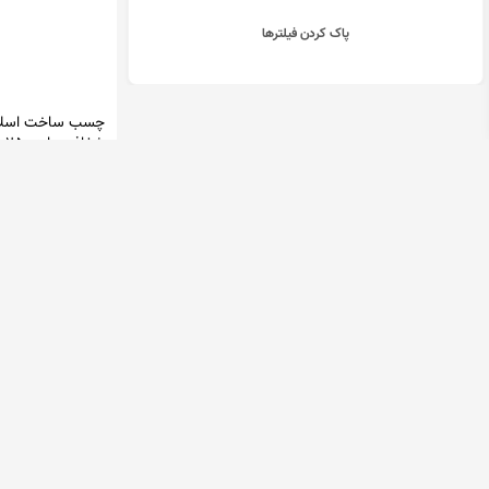
پاک کردن فیلترها
چسب ساخت اسلا
شفا
لیتر
گودی تویز
72,000 تومان
در 1 فروشگاه