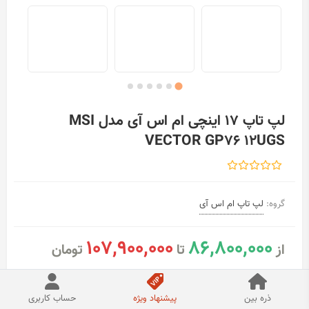
لپ تاپ 17 اینچی ام اس آی مدل MSI
VECTOR GP76 12UGS
گروه:
لپ تاپ ام اس آی
107,900,000
86,800,000
از
تا
تومان
مشاهده فروشندگان
ذره بین
پیشنهاد ویژه
حساب کاربری