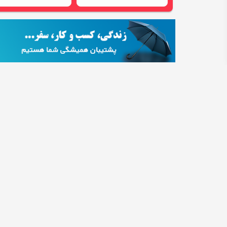
فروشگاه های اینترنتی
سابقه در اینماد: 4 سال و 7 ماه
اسباب بازی سگ و گربه مدل مرغ نالا
0.0 امتیاز
0 نظر
پت شاپ لیما
تهران، تهران