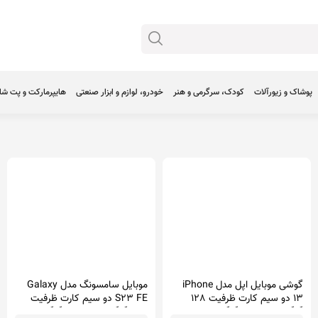
پوشاک و زیورآلات
کودک، سرگرمی و هنر
خودرو، لوازم و ابزار صنعتی
هایپرمارکت و پت ش
گوشی موبایل اپل مدل iPhone
موبایل سامسونگ مدل Galaxy
13 دو سیم‌ کارت ظرفیت 128
S23 FE دو سیم کارت ظرفیت
گیگابایت و رم 4 گیگابایت
256 گیگابایت و رم 8 گیگابایت