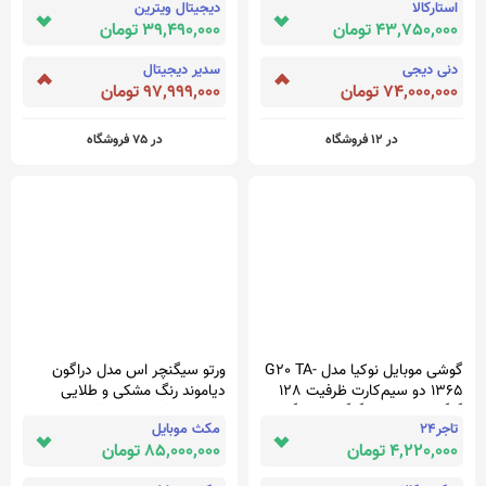
استارکالا
دیجیتال ویترین
43,750,000 تومان
39,490,000 تومان
دنی دیجی
سدیر دیجیتال
74,000,000 تومان
97,999,000 تومان
در 12 فروشگاه
در 75 فروشگاه
گوشی موبایل نوکیا مدل G20 TA-
ورتو سیگنچر اس مدل دراگون
1365 دو سیم‌کارت ظرفیت 128
دیاموند رنگ مشکی و طلایی
گیگابایت و رم 4 گیگابایت - گودال
Vertu Signature S Dragon
تاجر24
مکث موبایل
Diamond
4,220,000 تومان
85,000,000 تومان