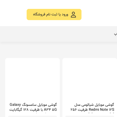
ورود یا ثبت نام فروشگاه
اپ
گوشی موبایل شیائومی مدل
گوشی موبایل سامسونگ Galaxy
Redmi Note 12S ظرفیت 256
A34 5G با ظرفیت 128 گیگابایت
گیگابایت رم 8 گیگابایت
و رم 8 (ویتنام)